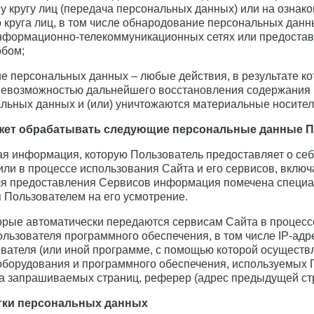
 кругу лиц (передача персональных данных) или на озна
 круга лиц, в том числе обнародование персональных дан
нформационно-телекоммуникационных сетях или предостав
обом;
ие персональных данных – любые действия, в результате 
 невозможностью дальнейшего восстановления содержания
льных данных и (или) уничтожаются материальные носите
ожет обрабатывать следующие персональные данные 
ая информация, которую Пользователь предоставляет о себ
 или в процессе использования Сайта и его сервисов, вкл
ля предоставления Сервисов информация помечена специ
 Пользователем на его усмотрение.
торые автоматически передаются сервисам Сайта в процес
ользователя программного обеспечения, в том числе IP-ад
вателя (или иной программе, с помощью которой осуществля
оборудования и программного обеспечения, используемых П
са запрашиваемых страниц, реферер (адрес предыдущей ст
отки персональных данных