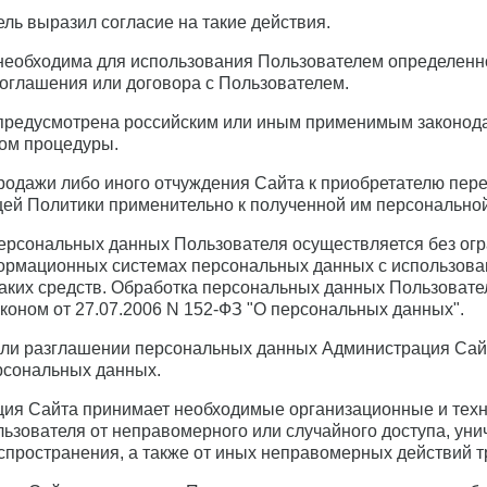
ель выразил согласие на такие действия.
 необходима для использования Пользователем определенн
оглашения или договора с Пользователем.
 предусмотрена российским или иным применимым законод
ом процедуры.
 продажи либо иного отчуждения Сайта к приобретателю пер
щей Политики применительно к полученной им персонально
персональных данных Пользователя осуществляется без ог
ормационных системах персональных данных с использова
аких средств. Обработка персональных данных Пользовател
оном от 27.07.2006 N 152-ФЗ "О персональных данных".
 или разглашении персональных данных Администрация Сай
рсональных данных.
ция Сайта принимает необходимые организационные и тех
зователя от неправомерного или случайного доступа, уни
спространения, а также от иных неправомерных действий т