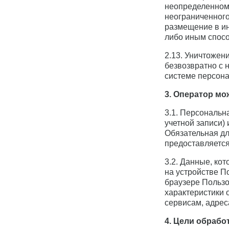
неопределенному
неограниченного
размещение в и
либо иным спос
2.13. Уничтожен
безвозвратно с
системе персона
3. Оператор м
3.1. Персональн
учетной записи)
Обязательная д
предоставляется
3.2. Данные, ко
на устройстве П
браузере Пользо
характеристики 
сервисам, адре
4. Цели обраб