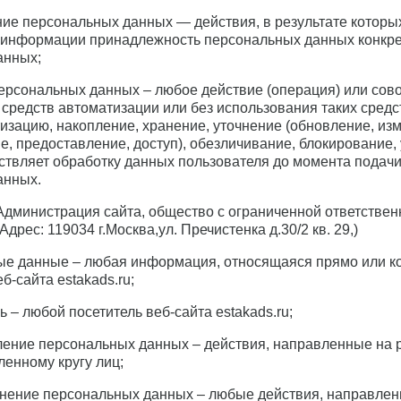
ние персональных данных — действия, в результате котор
 информации принадлежность персональных данных конкре
анных;
персональных данных – любое действие (операция) или сов
средств автоматизации или без использования таких средс
тизацию, накопление, хранение, уточнение (обновление, из
е, предоставление, доступ), обезличивание, блокирование
твляет обработку данных пользователя до момента подачи 
анных.
 Администрация сайта, общество с ограниченной ответстве
дрес: 119034 г.Москва,ул. Пречистенка д.30/2 кв. 29,)
ные данные – любая информация, относящаяся прямо или к
б-сайта estakads.ru;
ь – любой посетитель веб-сайта estakads.ru;
ление персональных данных – действия, направленные на
ленному кругу лиц;
анение персональных данных – любые действия, направле