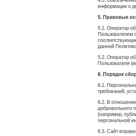
4.3. Обезличенн
информации о де
5. Правовые о
5.1. Оператор о
Пользователем с
соответствующие
данной Политико
5.2. Оператор о
Пользователя (в
6. Порядок сбо
6.1. Персональн
требований, уст
6.2. В отношени
добровольного п
(например, публ
персональной и
6.3. Сайт вправ