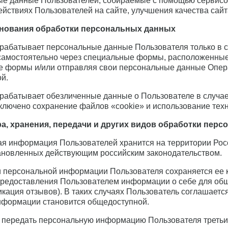
ые данные Пользователей, собираемые с помощью сервисов
йствиях Пользователей на сайте, улучшения качества сайт
снования обработки персональных данных
брабатывает персональные данные Пользователя только в с
амостоятельно через специальные формы, расположенные н
 формы и/или отправляя свои персональные данные Опера
й.
брабатывает обезличенные данные о Пользователе в случае
ключено сохранение файлов «cookie» и использование техно
ра, хранения, передачи и других видов обработки пер
ая информация Пользователей хранится на территории Ро
ановленных действующим российским законодательством.
и персональной информации Пользователя сохраняется ее 
редоставления Пользователем информации о себе для общ
икация отзывов). В таких случаях Пользователь соглашается
нформации становится общедоступной.
е передать персональную информацию Пользователя третьи