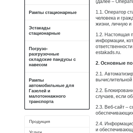
(далее – Операто
1.1. Оператор с
Рампы стационарные
человека и граж
жизни, личную и
Эстакады
стационарные
1.2. Настоящая 
информации, кот
ответственности
Погрузо-
estakads.ru.
разгрузочные
складские пандусы с
2. Основные по
навесом
2.1. Автоматизи
вычислительной 
Рампы
автомобильные для
2.2. Блокирован
Газелей и
малотоннажного
случаев, если о
транспорта
2.3. Веб-сайт –
обеспечивающих и
Продукция
2.4. Информаци
и обеспечивающи
Услуги